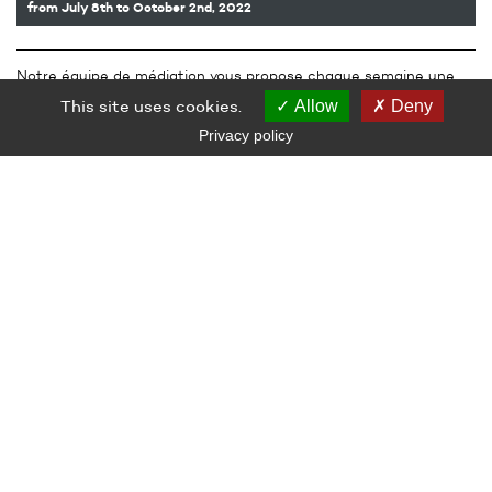
from July 8th
to October 2nd, 2022
Notre équipe de médiation vous propose chaque semaine une
visite accompagnée de l’exposition, ouverte à toutes et à tous.
This site uses cookies.
Allow
Deny
Gratuit, sans réservation
Privacy policy
LE GRAND CAFÉ — CENTRE D’ART CONTEMPORAIN
2 Place des Quatre Z‘Horloges 44600 Saint-Nazaire
+ 33 (0)2 44 73 44 00
grand_cafe@saintnazaire.fr
Credits
Legal notice
S'INSCRIRE À LA NEWSLETTER