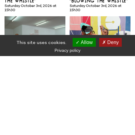
the whistle”
“blowing the whistle”
Saturday October 3rd, 2026 at
Saturday October 3rd, 2026 at
15h30
15h30
This site uses cookies.
Allow
Deny
Privacy policy
visites du samedi de
activation de l’oeuvre
l’exposition “garden
“lignes de désir”
Du 13 juin au 2 octobre : lors de
of commons”
temps dédiés avec l'équipe de
Tous les samedis de l'exposition à
médiation
16h au Grand Café du 13 juin au 4
Au Grand Café
octobre, à 15h au Radôme du 23
septembre au 18 octobre (sauf le
13 juin, le 12 septembre et le 3
octobre)