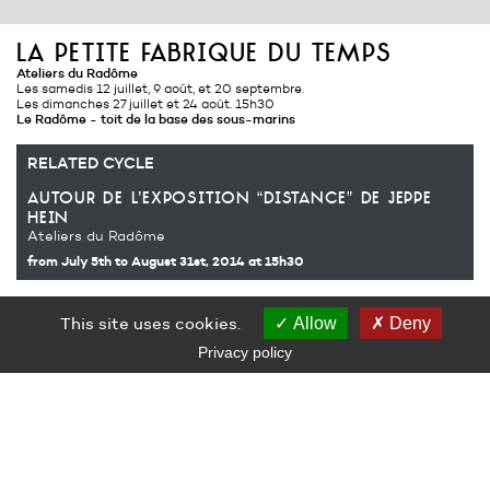
la petite fabrique du temps
Ateliers du Radôme
Les samedis 12 juillet, 9 août, et 20 septembre.
Les dimanches 27 juillet et 24 août. 15h30
Le Radôme - toit de la base des sous-marins
RELATED CYCLE
autour de l’exposition “distance” de jeppe
hein
Ateliers du Radôme
from July 5th
to August 31st, 2014
at 15h30
This site uses cookies.
Allow
Deny
A partir d’un choix de divers objets du quotidien, de peinture et
d’un rouleau de papier, vous réalisez des empreintes d’un objet
Privacy policy
choisi lors de séquences chronométrées.
chaque samedi et dimanche de juillet et août ainsi que les 20 et
21 septembre de 15h30 à 17h00.
Entrée libre.
Sur réservation uniquement.