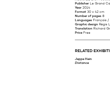
Publisher
Le Grand Caf
Year
2014
Format
30 x 42 cm
Number of pages
8
Languages
Français / 
Graphic design
Régis L
Translation
Richard G
Price
Free
RELATED EXHIBIT
Jeppe Hein
Distance