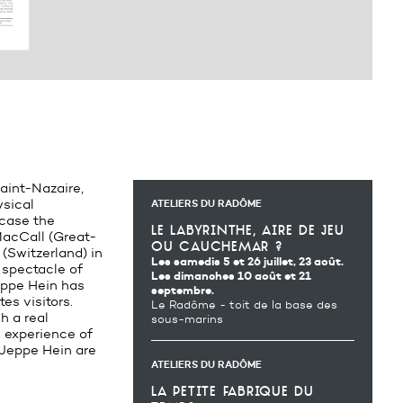
aint-Nazaire,
ysical
ATELIERS DU RADÔME
 case the
le labyrinthe, aire de jeu
MacCall (Great-
ou cauchemar ?
(Switzerland) in
Les samedis 5 et 26 juillet, 23 août.
e spectacle of
Les dimanches 10 août et 21
eppe Hein has
septembre.
es visitors.
Le Radôme - toit de la base des
h a real
sous-marins
 experience of
 Jeppe Hein are
ATELIERS DU RADÔME
la petite fabrique du