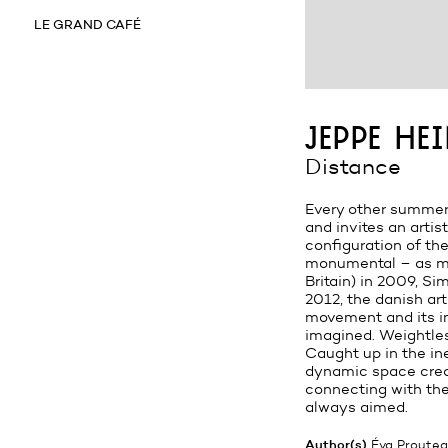
LE GRAND CAFÉ
jeppe he
Distance
Every other summer,
and invites an artis
configuration of the
monumental – as muc
Britain) in 2009, S
2012, the danish art
movement and its im
imagined. Weightless
Caught up in the in
dynamic space creat
connecting with the
always aimed.
Author(s)
Éva Proutea