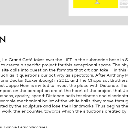
in
 Le Grand Café takes over the LiFE in the submarine base in S
t to create a specific project for this exceptional space. The ph
 site calls into question the formats that art can take – in this
h as it questions our activity as spectators. After Anthony 
imone Decker (Luxembourg) in 2011 and The Chapuisat Brothers 
ist Jeppe Hein is invited to invest the place with Distance. Th
pact on the perception are at the heart of the project that J
ness, gravity, speed: Distance both fascinates and disorientat
exorable mechanical ballet of the white balls, they move throug
ed by the sculpture and lose their landmarks. Thus begins the
 work, the encounter, towards which the situations created by
u, Sophie Legrandjacques