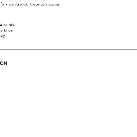
é - centre d'art contemporain
Anglais
e Bras
ray
ION