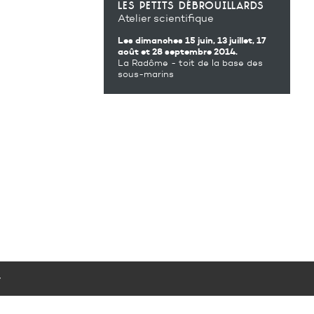
les petits débrouillards
Atelier scientifique
Les dimanches 15 juin, 13 juillet, 17
août et 28 septembre 2014.
La Radôme - toit de la base des
sous-marins
y