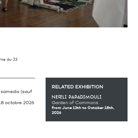
RELATED EXHIBITION
s samedis (sauf
nefeli papadimouli
18 octobre 2026
Garden of Commons
from June 13th
to October 18th,
2026