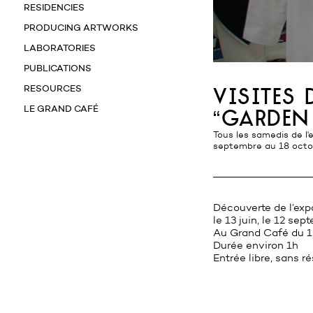
RESIDENCIES
PRODUCING ARTWORKS
LABORATORIES
PUBLICATIONS
RESOURCES
visites 
LE GRAND CAFÉ
“garde
Tous les samedis de l'exposition à 16h au Grand Café du 13 juin au 4 octobre, à 15h au Radôme du 23
septembre au 18 octobr
Découverte de l’exp
le 13 juin, le 12 sep
Au Grand Café du 1
Durée environ 1h
Entrée libre, sans r