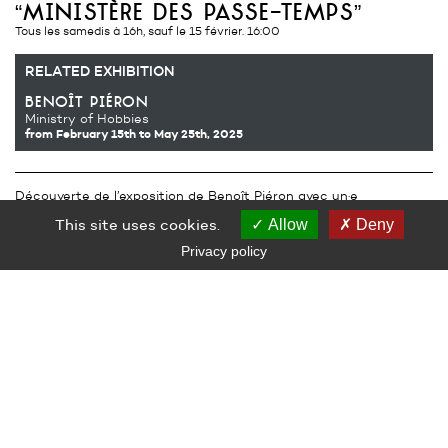
“ministère des passe-temps”
Tous les samedis à 16h, sauf le 15 février. 16:00
RELATED EXHIBITION
benoît piéron
Ministry of Hobbies
from February 15th
to May 25th, 2025
Découverte de l’exposition de Benoît Piéron avec un·e
médiateur·rice, tous les samedis.
This site uses cookies.
Allow
Deny
Entrée libre, sans réservation. Durée environ 1h.
Privacy policy
RELATED AUDIENCE
Adult Audiences
Audiences
Tout public
LE GRAND CAFÉ — CENTRE D’ART CONTEMPORAIN
2 Place des Quatre Z‘Horloges 44600 Saint-Nazaire
+ 33 (0)2 44 73 44 00