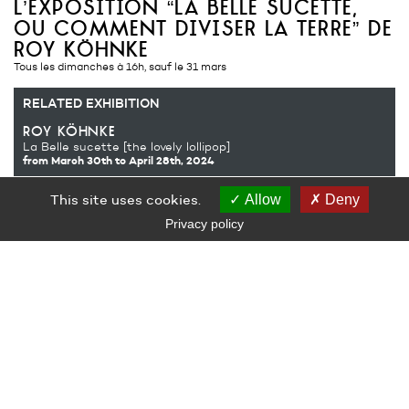
l’exposition “la belle sucette,
ou comment diviser la terre” de
roy köhnke
Tous les dimanches à 16h, sauf le 31 mars
RELATED EXHIBITION
roy köhnke
La Belle sucette [the lovely lollipop]
from March 30th
to April 28th, 2024
This site uses cookies.
Allow
Deny
Découverte de l’exposition avec un·e médiateur·rice, tous les
Privacy policy
dimanches.
Entrée libre, sans réservation. Durée environ 1h.
RELATED AUDIENCE
Audiences
LE GRAND CAFÉ — CENTRE D’ART CONTEMPORAIN
2 Place des Quatre Z‘Horloges 44600 Saint-Nazaire
+ 33 (0)2 44 73 44 00
grand_cafe@saintnazaire.fr