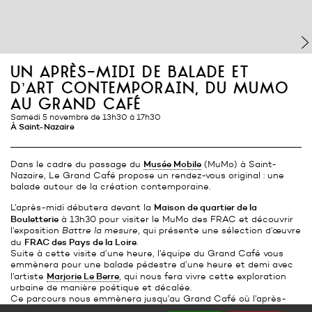
un après-midi de balade et
d’art contemporain, du mumo
au grand café
Samedi 5 novembre de 13h30 à 17h30
À Saint-Nazaire
Musée Mobile
Dans le cadre du passage du
(MuMo) à Saint-
Nazaire, Le Grand Café propose un rendez-vous original : une
balade autour de la création contemporaine.
Maison de quartier de la
L’après-midi débutera devant la
Bouletterie
à 13h30 pour visiter le MuMo des FRAC et découvrir
l’exposition
Battre la mesure
, qui présente une sélection d’œuvre
FRAC des Pays de la Loire
du
.
Suite à cette visite d’une heure, l’équipe du Grand Café vous
emmènera pour une balade pédestre d’une heure et demi avec
Marjorie Le Berre
l’artiste
, qui nous fera vivre cette exploration
urbaine de manière poétique et décalée.
Ce parcours nous emmènera jusqu’au Grand Café où l’après-
midi se clôturera avec une visite de l’exposition
pluie sur mer
de