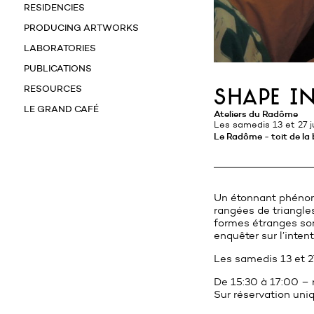
RESIDENCIES
PRODUCING ARTWORKS
LABORATORIES
PUBLICATIONS
RESOURCES
shape i
LE GRAND CAFÉ
Ateliers du Radôme
Les samedis 13 et 27 j
Le Radôme - toit de la
Un étonnant phénom
rangées de triangle
formes étranges son
enquêter sur l’inten
Les samedis 13 et 27
De 15:30 à 17:00 – 
Sur réservation uni