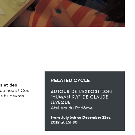
RELATED CYCLE
s et des
 de nous ! Ces
autour de l’exposition
s tu devras
“human fly” de claude
lévêque
Ateliers du Radôme
from July 6th
to December 21st,
2019
at 15h30