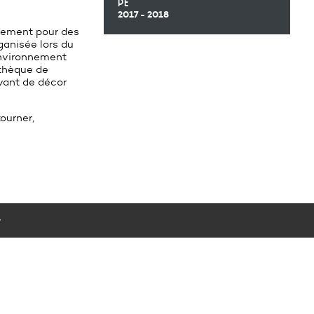
pe
2017 - 2018
ssement pour des
ganisée lors du
environnement
othèque de
rvant de décor
ourner,
y