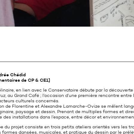
drée Chédid
émentaires de CP & CE1]
plinaire, en lien avec le Conservatoire débute par la découverte 
ruz
, au Grand Café ; l’occasion d’une première rencontre entre l
acteurs culturels concernés.
on de Florentine et Alexandre Lamarche-Ovize se mêlent langa
ginaire, paysage et dessin. Prenant de multiples formes et dire
 des installations dans l’espace, entre décor et environneme
 du projet consiste en trois petits ateliers orientés vers les tro
s formes dansées, musicales, et pratique du dessin par le pré