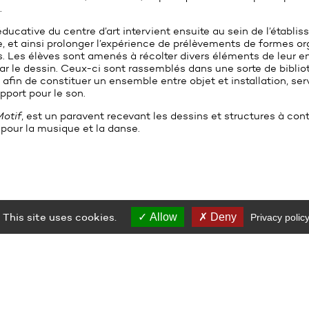
.
ducative du centre d’art intervient ensuite au sein de l’établi
, et ainsi prolonger l’expérience de prélèvements de formes or
. Les élèves sont amenés à récolter divers éléments de leur 
par le dessin. Ceux-ci sont rassemblés dans une sorte de bibli
s afin de constituer un ensemble entre objet et installation, se
pport pour le son.
Motif
, est un paravent recevant les dessins et structures à cont
 pour la musique et la danse.
This site uses cookies.
Allow
Deny
Privacy polic
S'INSCRIRE À LA NEWSLETTER