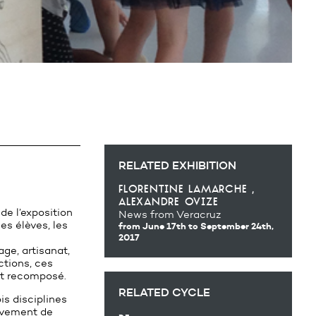
RELATED EXHIBITION
florentine lamarche
alexandre ovize
de l’exposition
News from Veracruz
es élèves, les
from June 17th
to September 24th,
2017
ge, artisanat,
ctions, ces
nt recomposé.
RELATED CYCLE
is disciplines
lèvement de