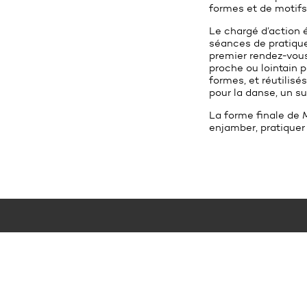
formes et de motifs
Le chargé d’action é
séances de pratique
premier rendez-vous
proche ou lointain 
formes, et réutilisé
pour la danse, un su
La forme finale de
enjamber, pratiquer
LE GRAND CAFÉ — CENTRE D’ART CONTEMPORAIN
2 Place des Quatre Z‘Horloges 44600 Saint-Nazaire
+ 33 (0)2 44 73 44 00
grand_cafe@saintnazaire.fr
Credits