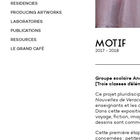
RESIDENCIES
PRODUCING ARTWORKS
LABORATORIES
PUBLICATIONS
RESOURCES
motif
LE GRAND CAFÉ
2017 - 2018
Groupe scolaire An
[Trois classes d’él
Ce projet pluridisci
Nouvelles de Verac
enseignants et les 
Dans cette expositi
voyage, fiction, ima
dessins sont comme
Cette première étape
concernées : petite