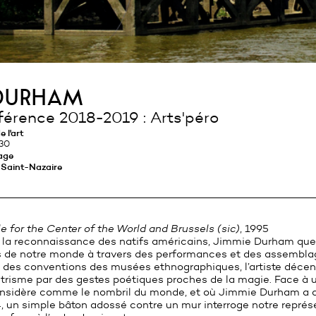
durham
férence 2018-2019 : Arts'péro
e l'art
h30
lage
 Saint-Nazaire
le for the Center of the World and Brussels (sic)
, 1995
r la reconnaissance des natifs américains, Jimmie Durham que
s de notre monde à travers des performances et des assembla
t des conventions des musées ethnographiques, l’artiste décen
ntrisme par des gestes poétiques proches de la magie. Face à 
onsidère comme le nombril du monde, et où Jimmie Durham a c
94, un simple bâton adossé contre un mur interroge notre représ