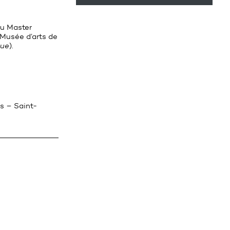
du Master
u Musée d’arts de
vue
).
s – Saint-