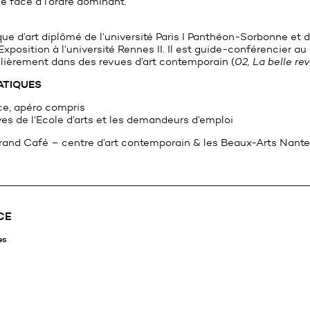
e face à l’ordre dominant.
ique d’art diplômé de l’université Paris I Panthéon-Sorbonne et 
’Exposition à l’université Rennes II. Il est guide-conférencier a
ulièrement dans des revues d’art contemporain (
02, La belle re
ATIQUES
ce, apéro compris
ves de l’Ecole d’arts et les demandeurs d’emploi
rand Café – centre d’art contemporain & les Beaux-Arts Nante
CE
es