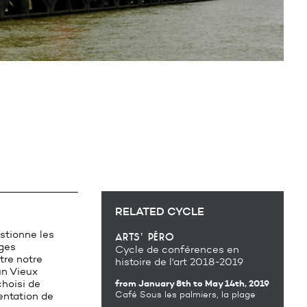
RELATED CYCLE
stionne les
arts’ péro
ges
Cycle de conférences en
tre notre
histoire de l'art 2018-2019
un Vieux
hoisi de
from January 8th
to May 14th, 2019
Café Sous les palmiers, la plage
entation de