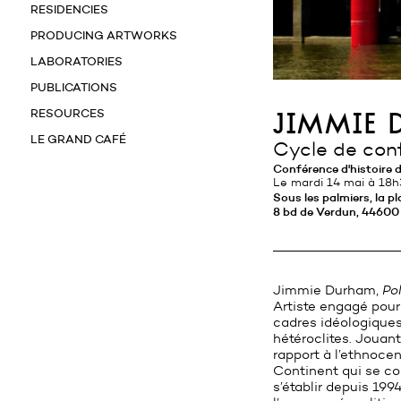
RESIDENCIES
PRODUCING ARTWORKS
LABORATORIES
PUBLICATIONS
RESOURCES
jimmie 
LE GRAND CAFÉ
Cycle de con
Conférence d'histoire d
Le mardi 14 mai à 18
Sous les palmiers, la p
8 bd de Verdun, 44600
Jimmie Durham,
Po
Artiste engagé pou
cadres idéologique
hétéroclites. Jouan
rapport à l’ethnoce
Continent qui se c
s’établir depuis 19