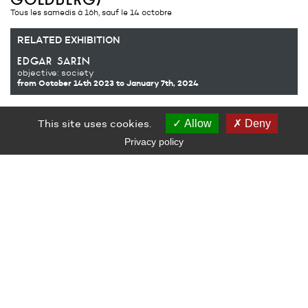
Tous les samedis à 16h, sauf le 14 octobre
RELATED EXHIBITION
edgar sarin
objective: society
from October 14th 2023
to January 7th, 2024
This site uses cookies.
Allow
Deny
Découverte de l’exposition avec une médiatrice tous les samedis.
Privacy policy
Entrée libre, sans réservation. Durée environ 1h.
RELATED AUDIENCE
Tout public
LE GRAND CAFÉ — CENTRE D’ART CONTEMPORAIN
2 Place des Quatre Z‘Horloges 44600 Saint-Nazaire
+ 33 (0)2 44 73 44 00
grand_cafe@saintnazaire.fr
Credits
Legal notice