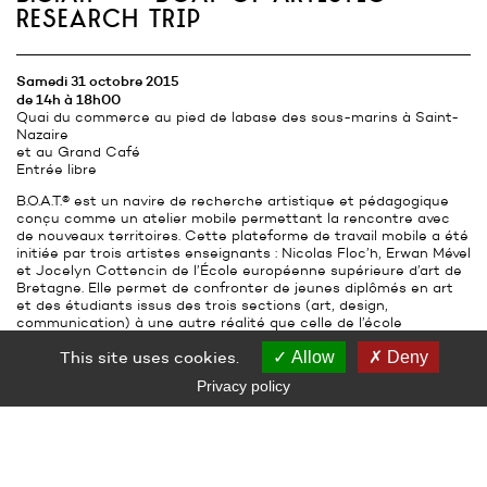
research trip
Samedi 31 octobre 2015
de 14h à 18h00
Quai du commerce au pied de labase des sous-marins à Saint-
Nazaire
et au Grand Café
Entrée libre
B.O.A.T.® est un navire de recherche artistique et pédagogique
conçu comme un atelier mobile permettant la rencontre avec
de nouveaux territoires. Cette plateforme de travail mobile a été
initiée par trois artistes enseignants : Nicolas Floc’h, Erwan Mével
et Jocelyn Cottencin de l’École européenne supérieure d’art de
Bretagne. Elle permet de confronter de jeunes diplômés en art
et des étudiants issus des trois sections (art, design,
communication) à une autre réalité que celle de l’école
traditionnelle, en embarquant sur le Grand Largue, navire de
This site uses cookies.
Allow
Deny
16m réhabilité pour un voyage autour de la Manche, le long des
côtes françaises et jusqu’au sud de l’Angleterre.
Privacy policy
À travers l’expérience de la navigation et du voyage, les acteurs
de B.O.A.T.® multiplient les contextes de travail et de
collaboration artistique.
Equipé d’un système de propulsion hybride innovant, le bateau
se situe aux confins de la recherche sur le développement