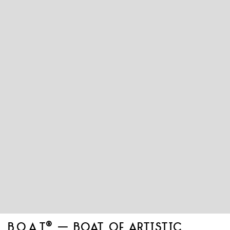
b.o.a.t® – boat of artistic