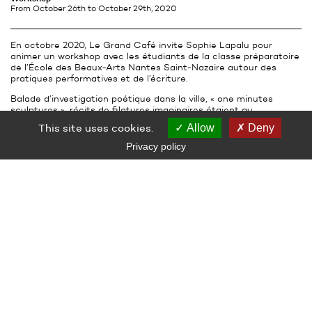
from October 26th
to October 29th, 2020
En octobre 2020, Le Grand Café invite Sophie Lapalu pour
animer un workshop avec les étudiants de la classe préparatoire
de l’École des Beaux-Arts Nantes Saint-Nazaire autour des
pratiques performatives et de l’écriture.
Balade d’investigation poétique dans la ville, « one minutes
sculptures », récits de filatures imaginaires étaient au
programme d’une semaine de traversée des paysages
This site uses cookies.
Allow
Deny
nazairiens.
Privacy policy
Plus d’information sur Sophie Lapalu sur son
site
RELATED AUDIENCE
Higher Education
LE GRAND CAFÉ — CENTRE D’ART CONTEMPORAIN
2 Place des Quatre Z‘Horloges 44600 Saint-Nazaire
+ 33 (0)2 44 73 44 00
grand_cafe@saintnazaire.fr
Credits
Legal notice