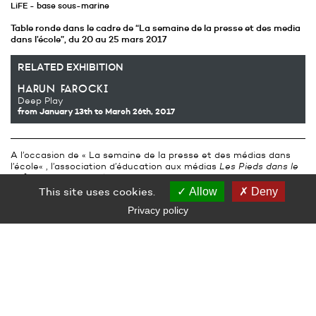
LiFE - base sous-marine
Table ronde dans le cadre de “La semaine de la presse et des media
dans l’école”, du 20 au 25 mars 2017
RELATED EXHIBITION
harun farocki
Deep Play
from January 13th
to March 26th, 2017
A l’occasion de « La semaine de la presse et des médias dans
l’école« , l’association d’éducation aux médias
Les Pieds dans le
Paf
animera une table ronde suivie d’une discussion autour du
thème du traitement de l’information par les médias.
This site uses cookies.
Allow
Deny
D’où vient l’info aujourd’hui ? Peut-on encore croire les images à
Privacy policy
l’heure des réseaux sociaux ? Comment repérer les cas de
détournements d’images, de « fake news » ? De quelles manières
ces nouvelles pratiques bouleversent la chaîne médiatique, du
producteur au consommateur de l’info ?
Une création audiovisuelle réalisée par des élèves de 1ère
Sciences et Technologies de L’Industrie et du Développement
Durable du Lycée Aristide Briand (Saint-Nazaire) sera projetée
en ouverture du débat.