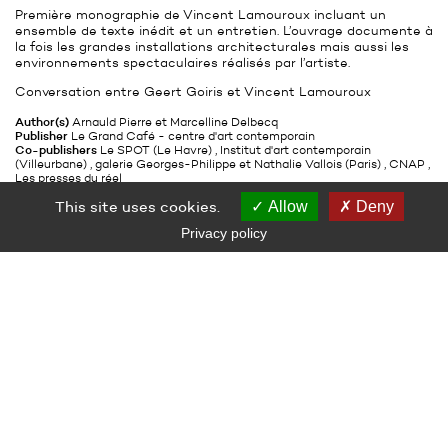
Première monographie de Vincent Lamouroux incluant un
ensemble de texte inédit et un entretien. L’ouvrage documente à
la fois les grandes installations architecturales mais aussi les
environnements spectaculaires réalisés par l’artiste.
Conversation entre Geert Goiris et Vincent Lamouroux
Author(s)
Arnauld Pierre et Marcelline Delbecq
Publisher
Le Grand Café - centre d'art contemporain
Co-publishers
Le SPOT (Le Havre)
Institut d'art contemporain
(Villeurbane)
galerie Georges-Philippe et Nathalie Vallois (Paris)
CNAP
Les presses du réel
Year
2010
This site uses cookies.
Number of pages
160
Allow
Deny
Languages
Français / Anglais
Privacy policy
ISBN
978-2-84066-340-9
Price
19 €
RELATED EXHIBITION
Vincent Lamouroux
Geert Goiris
Vincent Lamouroux – Geert Goiris
LE GRAND CAFÉ — CENTRE D’ART CONTEMPORAIN
2 Place des Quatre Z‘Horloges 44600 Saint-Nazaire
+ 33 (0)2 44 73 44 00
grand_cafe@saintnazaire.fr