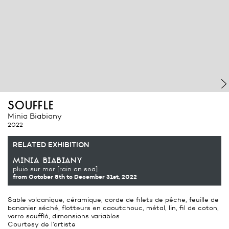
souffle
Minia Biabiany
2022
RELATED EXHIBITION
minia biabiany
pluie sur mer [rain on sea]
from October 8th
to December 31st, 2022
Sable volcanique, céramique, corde de filets de pêche, feuille de
bananier séché, flotteurs en caoutchouc, métal, lin, fil de coton,
verre soufflé, dimensions variables
Courtesy de l’artiste